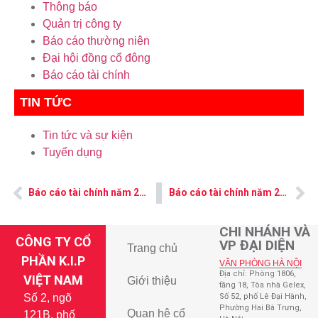
Thông báo
Quản trị công ty
Báo cáo thường niên
Đại hội đồng cổ đông
Báo cáo tài chính
TIN TỨC
Tin tức và sự kiện
Tuyển dụng
Báo cáo tài chính năm 2009
Báo cáo tài chính năm 2011
CHI NHÁNH VÀ
CÔNG TY CỔ
VP ĐẠI DIỆN
Trang chủ
PHẦN K.I.P
VĂN PHÒNG HÀ NỘI
Địa chỉ: Phòng 1806,
VIỆT NAM
Giới thiệu
tầng 18, Tòa nhà Gelex,
Số 2, ngõ
Số 52, phố Lê Đại Hành,
Phường Hai Bà Trưng,
Quan hệ cổ
121B, phố