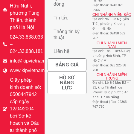
Hà Nội.
đông
Hữu Nghị,
Điện thoại: 0243 826
9966
phường Tùng
CHI NHÁNH MIỀN BẮC
Tin tức
Địa chỉ: 96 – 98 Nguyễn
Thiện, thành
Trãi, phường Khương
phố Hà Nội
Đình, Hà Nội.
Thông tin kỹ
Điện thoại: 02438 582
024.33.838.033
thuật
267
CHI NHÁNH MIỀN
–
NAM
024.33.838.181
Liên hệ
Địa chỉ: 185 – 189 Âu Cơ,
phường Hoà Bình, TP
info@kipvietnam.vn
Hồ Chí Minh
BẢNG GIÁ
Điện thoại: 028 225 38
www.kipvietnam.vn
758
CHI NHÁNH MIỀN
HỒ SƠ
TRUNG
Giấy phép
NĂNG
Địa chỉ: Lô 8-9 khu B2 –
kinh doanh số:
LỰC
23, khu Tái định cư
Phước Lý 2, phường An
0500447942
Khê, TP Đà Nẵng
cấp ngày
Điện thoại | Fax: 02363
767 780
12/04/2004
bởi Sở kế
hoạch và Đầu
tư thành phố