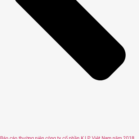
Báo cáo thường niên công ty cổ phần K.I.P Việt Nam năm 2018