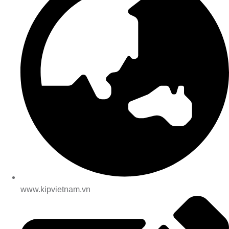
www.kipvietnam.vn