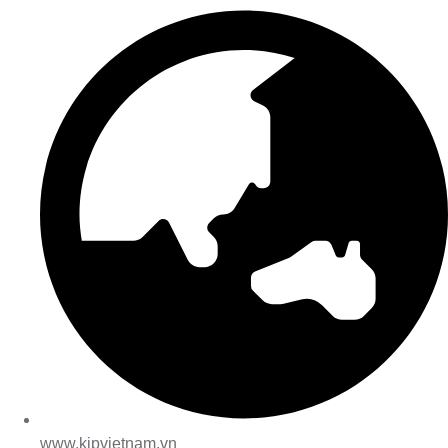
www.kipvietnam.vn