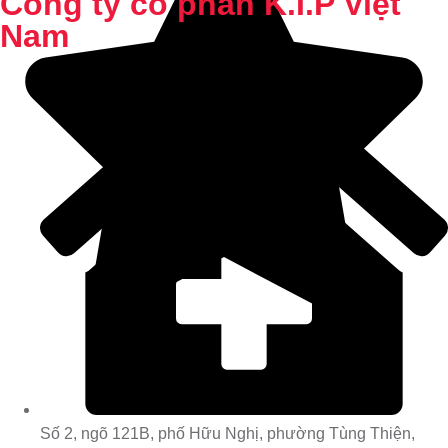
Công ty cổ phần K.I.P Việt
Nam
Số 2, ngõ 121B, phố Hữu Nghị, phường Tùng Thiện,