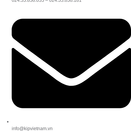
024.33.838.033 – 024.33.838.181
info@kipvietnam.vn