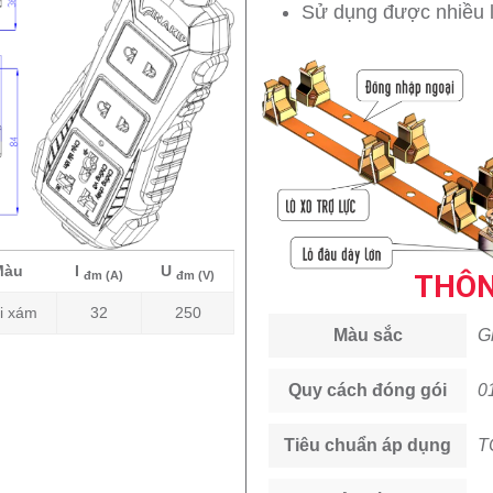
Sử dụng được nhiều l
Màu
I
U
đm (A)
đm (V)
THÔN
i xám
32
250
Màu sắc
G
Quy cách đóng gói
0
Tiêu chuẩn áp dụng
T