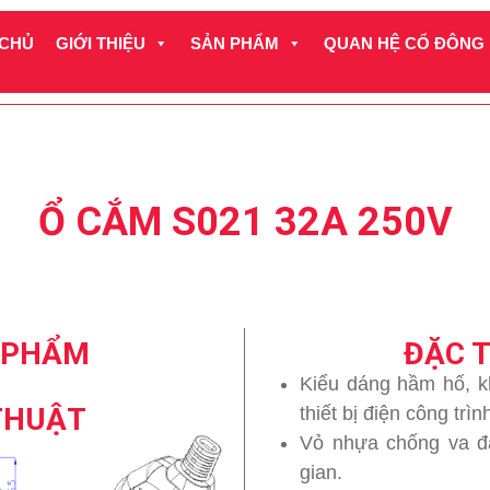
 CHỦ
GIỚI THIỆU
SẢN PHẨM
QUAN HỆ CỔ ĐÔNG
Ổ CẮM S021 32A 250V
 PHẨM
ĐẶC 
Kiểu dáng hầm hố, k
THUẬT
thiết bị điện công trì
Vỏ nhựa chống va đậ
gian.