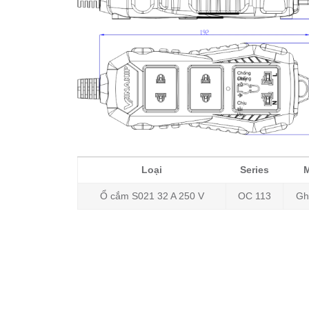
Loại
Series
Ổ cắm S021 32 A 250 V
OC 113
Gh