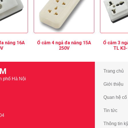
đa năng 16A
Ổ cắm 4 ngả đa năng 15A
Ổ cắm 3 ng
0V
250V
TL K3-
AM
Trang chủ
h phố Hà Nội
Giới thiệu
Quan hệ cổ
Tin tức
04
Thông tin kỹ