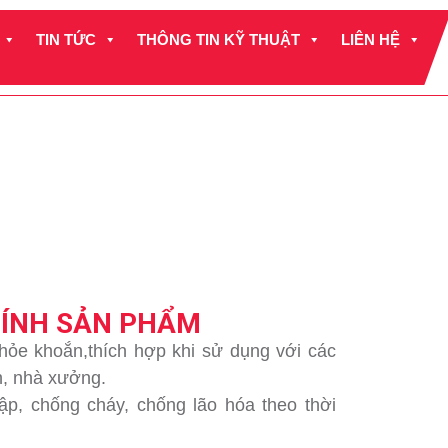
TIN TỨC
THÔNG TIN KỸ THUẬT
LIÊN HỆ
TÍNH SẢN PHẨM
hỏe khoắn,thích hợp khi sử dụng với các
nh, nhà xưởng.
p, chống cháy, chống lão hóa theo thời