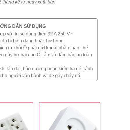
2 tháng kể từ ngày xuất bán
ỚNG DẪN SỬ DỤNG
ợp với trị số dòng điện 32 A 250 V ~
đã bị biến dạng hoặc hư hỏng.
hích ra khỏi Ổ phải dứt khoát nhằm hạn chế
iện gây hư hại cho Ổ cắm và đảm bảo an toàn
khi lắp đặt, bảo dưỡng hoặc kiểm tra để tránh
n cho người vận hành và dễ gây cháy nổ.