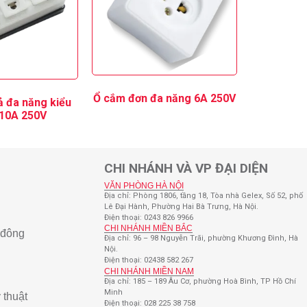
Ổ cắm đơn đa năng 6A 250V
ả đa năng kiểu
10A 250V
CHI NHÁNH VÀ VP ĐẠI DIỆN
VĂN PHÒNG HÀ NỘI
Địa chỉ: Phòng 1806, tầng 18, Tòa nhà Gelex, Số 52, phố
Lê Đại Hành, Phường Hai Bà Trưng, Hà Nội.
Điện thoại: 0243 826 9966
CHI NHÁNH MIỀN BẮC
 đông
Địa chỉ: 96 – 98 Nguyễn Trãi, phường Khương Đình, Hà
Nội.
Điện thoại: 02438 582 267
CHI NHÁNH MIỀN NAM
Địa chỉ: 185 – 189 Âu Cơ, phường Hoà Bình, TP Hồ Chí
Minh
 thuật
Điện thoại: 028 225 38 758