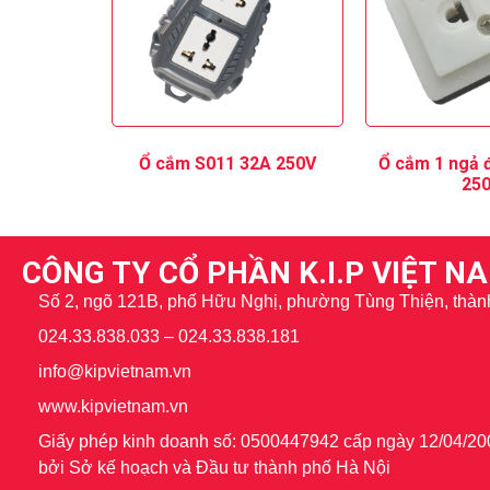
Ổ cắm S011 32A 250V
Ổ cắm 1 ngả 
25
CÔNG TY CỔ PHẦN K.I.P VIỆT N
Số 2, ngõ 121B, phố Hữu Nghị, phường Tùng Thiện, thàn
024.33.838.033 – 024.33.838.181
info@kipvietnam.vn
www.kipvietnam.vn
Giấy phép kinh doanh số: 0500447942 cấp ngày 12/04/20
bởi Sở kế hoạch và Đầu tư thành phố Hà Nội