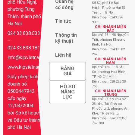
Quan hệ
phố Hữu Nghị,
Số 52, phố Lê Đại
cổ đông
Hành, Phường Hai Bà
phường Tùng
Trưng, Hà Nội.
Thiện, thành phố
Điện thoại: 0243 826
Tin tức
9966
Hà Nội
CHI NHÁNH MIỀN
BẮC
024.33.838.033
Thông tin
Địa chỉ: 96 – 98 Nguyễn
–
Trãi, phường Khương
kỹ thuật
Đình, Hà Nội.
024.33.838.181
Điện thoại: 02438 582
Liên hệ
267
info@kipvietnam.vn
CHI NHÁNH MIỀN
NAM
www.kipvietnam.vn
Địa chỉ: 185 – 189 Âu
BẢNG
Cơ, phường Hoà Bình,
GIÁ
Giấy phép kinh
TP Hồ Chí Minh
Điện thoại: 028 225 38
doanh số:
HỒ SƠ
758
0500447942
NĂNG
CHI NHÁNH MIỀN
TRUNG
LỰC
cấp ngày
Địa chỉ: Lô 8-9 khu B2 –
23, khu Tái định cư
12/04/2004
Phước Lý 2, phường An
bởi Sở kế hoạch
Khê, TP Đà Nẵng
Điện thoại | Fax: 02363
và Đầu tư thành
767 780
phố Hà Nội