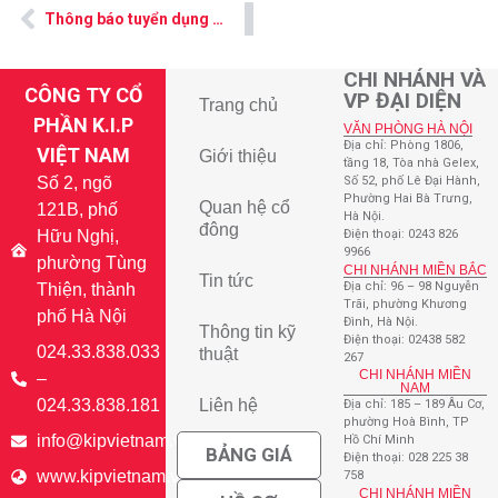
Thông báo tuyển dụng Công nhân Cơ khí
CHI NHÁNH VÀ
CÔNG TY CỔ
VP ĐẠI DIỆN
Trang chủ
PHẦN K.I.P
VĂN PHÒNG HÀ NỘI
Địa chỉ: Phòng 1806,
VIỆT NAM
Giới thiệu
tầng 18, Tòa nhà Gelex,
Số 2, ngõ
Số 52, phố Lê Đại Hành,
Phường Hai Bà Trưng,
Quan hệ cổ
121B, phố
Hà Nội.
đông
Hữu Nghị,
Điện thoại: 0243 826
9966
phường Tùng
CHI NHÁNH MIỀN BẮC
Tin tức
Địa chỉ: 96 – 98 Nguyễn
Thiện, thành
Trãi, phường Khương
phố Hà Nội
Đình, Hà Nội.
Thông tin kỹ
Điện thoại: 02438 582
024.33.838.033
thuật
267
CHI NHÁNH MIỀN
–
NAM
024.33.838.181
Liên hệ
Địa chỉ: 185 – 189 Âu Cơ,
phường Hoà Bình, TP
info@kipvietnam.vn
Hồ Chí Minh
BẢNG GIÁ
Điện thoại: 028 225 38
www.kipvietnam.vn
758
CHI NHÁNH MIỀN