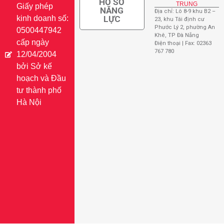
HỒ SƠ
TRUNG
Giấy phép
NĂNG
Địa chỉ: Lô 8-9 khu B2 –
kinh doanh số:
LỰC
23, khu Tái định cư
Phước Lý 2, phường An
0500447942
Khê, TP Đà Nẵng
cấp ngày
Điện thoại | Fax: 02363
767 780
12/04/2004
bởi Sở kế
hoạch và Đầu
tư thành phố
Hà Nội