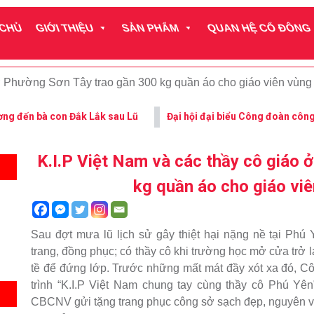
 CHỦ
GIỚI THIỆU
SẢN PHẨM
QUAN HỆ CỔ ĐÔNG
 ở Phường Sơn Tây trao gần 300 kg quần áo cho giáo viên vùng
ương đến bà con Đắk Lắk sau Lũ
K.I.P Việt Nam và các thầy cô giáo 
kg quần áo cho giáo viê
Sau đợt mưa lũ lịch sử gây thiệt hại nặng nề tại Phú Y
trang, đồng phục; có thầy cô khi trường học mở cửa trở 
tề để đứng lớp. Trước những mất mát đầy xót xa đó, C
trình “K.I.P Việt Nam chung tay cùng thầy cô Phú Yên
CBCNV gửi tặng trang phục công sở sạch đẹp, nguyên vẹn