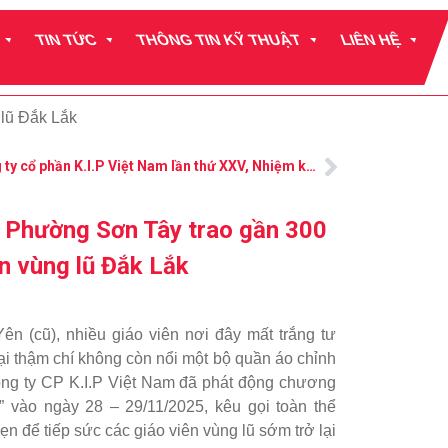
TIN TỨC
THÔNG TIN KỸ THUẬT
LIÊN HỆ
 lũ Đắk Lắk
Đại hội đại biểu Công đoàn công ty cổ phần K.I.P Việt Nam lần thứ XXV, Nhiệm kỳ 2025 – 2030
ở Phường Sơn Tây trao gần 300
n vùng lũ Đắk Lắk
ên (cũ), nhiều giáo viên nơi đây mất trắng tư
lại thậm chí không còn nổi một bộ quần áo chỉnh
ông ty CP K.I.P Việt Nam đã phát động chương
” vào ngày 28 – 29/11/2025, kêu gọi toàn thể
 để tiếp sức các giáo viên vùng lũ sớm trở lại