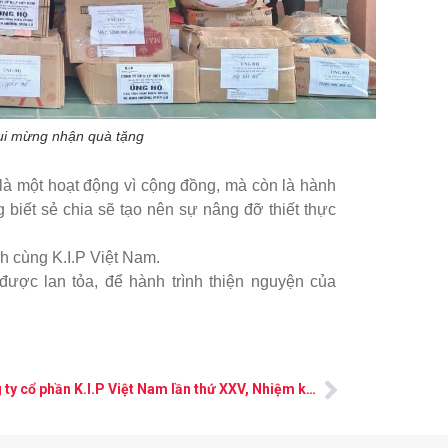
ui mừng nhận quà tặng
là một hoạt động vì cộng đồng, mà còn là hành
 biết sẻ chia sẽ tạo nên sự nâng đỡ thiết thực
h cùng K.I.P Việt Nam.
ược lan tỏa, để hành trình thiện nguyện của
Đại hội đại biểu Công đoàn công ty cổ phần K.I.P Việt Nam lần thứ XXV, Nhiệm kỳ 2025 – 2030