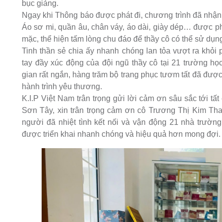
bục giảng.
Ngay khi Thông báo được phát đi, chương trình đã nh
Áo sơ mi, quần âu, chân váy, áo dài, giày dép… được phâ
mặc, thể hiện tấm lòng chu đáo để thầy cô có thể sử dụ
Tinh thần sẻ chia ấy nhanh chóng lan tỏa vượt ra khỏ
tay đầy xúc động của đội ngũ thầy cô tại 21 trường họ
gian rất ngắn, hàng trăm bộ trang phục tươm tất đã được
hành trình yêu thương.
K.I.P Việt Nam trân trọng gửi lời cảm ơn sâu sắc tới t
Sơn Tây, xin trân trọng cảm ơn cô Trương Thị Kim 
người đã nhiệt tình kết nối và vận động 21 nhà trườn
được triển khai nhanh chóng và hiệu quả hơn mong đợi.