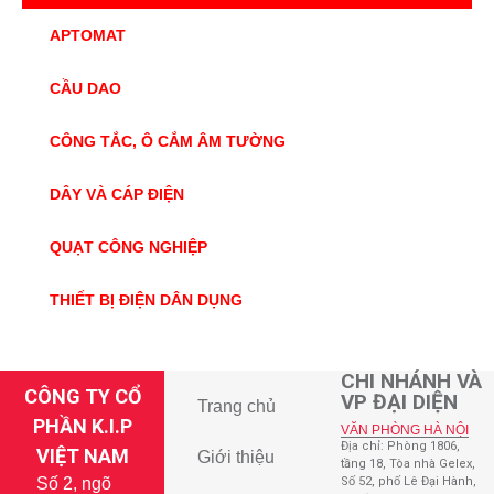
APTOMAT
CẦU DAO
CÔNG TẮC, Ô CẮM ÂM TƯỜNG
DÂY VÀ CÁP ĐIỆN
QUẠT CÔNG NGHIỆP
THIẾT BỊ ĐIỆN DÂN DỤNG
CHI NHÁNH VÀ
CÔNG TY CỔ
VP ĐẠI DIỆN
Trang chủ
PHẦN K.I.P
VĂN PHÒNG HÀ NỘI
Địa chỉ: Phòng 1806,
VIỆT NAM
Giới thiệu
tầng 18, Tòa nhà Gelex,
Số 2, ngõ
Số 52, phố Lê Đại Hành,