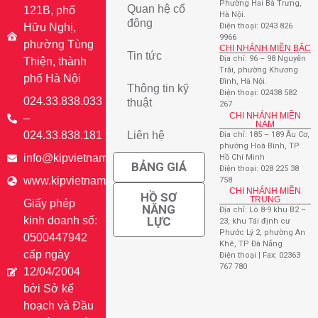
Phường Hai Bà Trưng,
Quan hệ cổ
121B, phố
Hà Nội.
đông
Hữu Nghị,
Điện thoại: 0243 826
9966
phường Tùng
CHI NHÁNH MIỀN BẮC
Tin tức
Địa chỉ: 96 – 98 Nguyễn
Thiện, thành
Trãi, phường Khương
phố Hà Nội
Đình, Hà Nội.
Thông tin kỹ
Điện thoại: 02438 582
024.33.838.033
thuật
267
CHI NHÁNH MIỀN
–
NAM
024.33.838.181
Liên hệ
Địa chỉ: 185 – 189 Âu Cơ,
phường Hoà Bình, TP
info@kipvietnam.vn
Hồ Chí Minh
BẢNG GIÁ
Điện thoại: 028 225 38
www.kipvietnam.vn
758
CHI NHÁNH MIỀN
HỒ SƠ
TRUNG
Giấy phép
NĂNG
Địa chỉ: Lô 8-9 khu B2 –
kinh doanh số:
LỰC
23, khu Tái định cư
Phước Lý 2, phường An
0500447942
Khê, TP Đà Nẵng
cấp ngày
Điện thoại | Fax: 02363
767 780
12/04/2004
bởi Sở kế
hoạch và Đầu